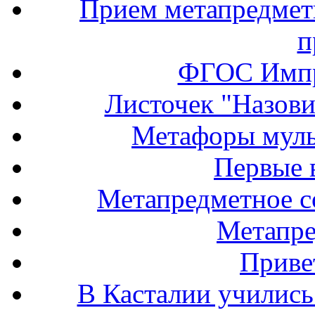
Прием метапредмет
п
ФГОС Импр
Листочек "Назови
Метафоры муль
Первые 
Метапредметное с
Метапр
Привет
В Касталии учились